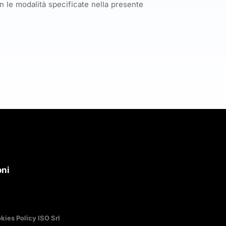
on le modalità specificate nella presente
oni
kies Policy ISO Srl