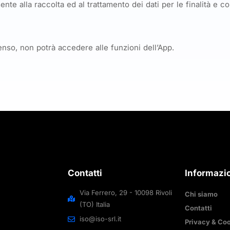
nte alla raccolta ed al trattamento dei dati per le finalità e c
enso, non potrà accedere alle funzioni dell’App.
Contatti
Informazi
Via Ferrero, 29 - 10098 Rivoli
Chi siamo
(TO) Italia
Contatti
iso@iso-srl.it
Privacy & Coo