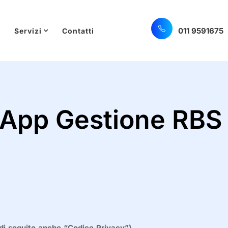
011 9591675
Servizi
Contatti
 App Gestione RBS
 (di seguito anche “Codice Privacy”)